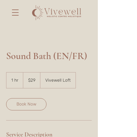
Sound Bath (EN/FR)
29
Canadian
1 hr
1
$29
Vivewell Loft
dollars
h
Book Now
Service Description