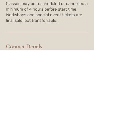
Classes may be rescheduled or cancelled a
minimum of 4 hours before start time.
Workshops and special event tickets are
final sale, but transferrable.
Contact Details
1744 Rue William #315, Montreal, QC,
Canada
5146790011
info@vivewell.ca